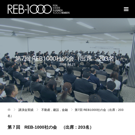
第7回 REB1000社の会（出席：203名）
2008.04.21
講演会実績
不動産
,
建設
,
金融
第7回 REB1000社の会（出席：203
名）
第７回 REB-1000社の会 （出席：203名）