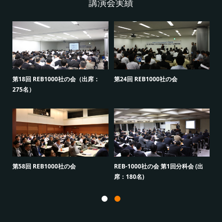
講演会実績
第7回 REB1000社の会（出席：203
第40回 REB1000社の会 (出席：330
第
名）
名)
2
出
第53回 REB1000社の会 (出席：200
第47回 REB1000社の会 (出席：280
第
名)
名)